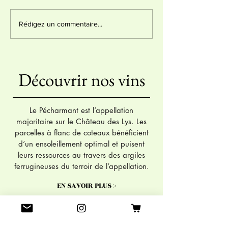
2 étoiles et coup de coeur
Médaille d'or - Co
Rédigez un commentaire...
Guide Hachette 2024
international de L
Découvrir nos vins
Le Pécharmant est l’appellation
majoritaire sur le Château des Lys. Les
parcelles à flanc de coteaux bénéficient
d’un ensoleillement optimal et puisent
leurs ressources au travers des argiles
ferrugineuses du terroir de l’appellation.
EN SAVOIR PLUS >