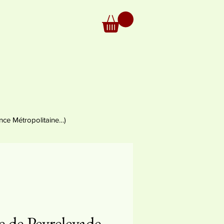
nce Métropolitaine…)
e de Peyrelevade