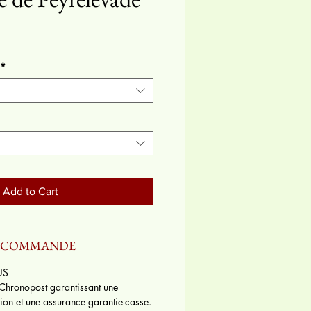
*
Add to Cart
E COMMANDE
US
 Chronopost garantissant une
ition et une assurance garantie-casse.