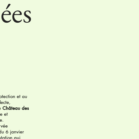
ées
otection et au
lecte,
du
Château des
e et
re.
rvée
u 6 janvier
ntation qui