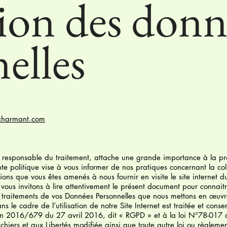
ion des donn
elles
charmant.com
e responsable du traitement, attache une grande importance à la pr
nte politique vise à vous informer de nos pratiques concernant la col
ations que vous êtes amenés à nous fournir en visite le site internet 
s vous invitons à lire attentivement le présent document pour connaitr
traitements de vos Données Personnelles que nous mettons en œuv
s le cadre de l’utilisation de notre Site Internet est traitée et conse
 2016/679 du 27 avril 2016, dit « RGPD » et à la loi N°78-017 d
ichiers et aux Libertés modifiée ainsi que toute autre loi ou règleme