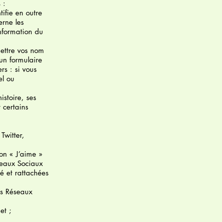
s :
tifie en outre
erne les
information du
mettre vos nom
un formulaire
rs : si vous
el ou
histoire, ses
t certains
Twitter,
ton « J’aime »
éseaux Sociaux
né et rattachées
es Réseaux
et ;