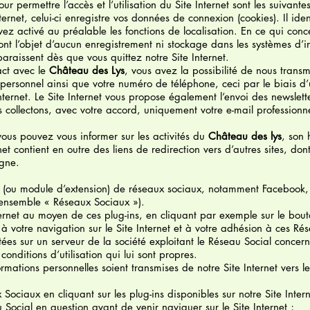
r permettre l’accès et l’utilisation du Site Internet sont les suivante
ternet, celui-ci enregistre vos données de connexion (cookies). Il iden
vez activé au préalable les fonctions de localisation. En ce qui conc
 font l’objet d’aucun enregistrement ni stockage dans les systèmes d’
paraissent dès que vous quittez notre Site Internet.
act avec le
Château des Lys
, vous avez la possibilité de nous trans
personnel ainsi que votre numéro de téléphone, ceci par le biais d’
nternet. Le Site Internet vous propose également l’envoi des newslette
s collectons, avec votre accord, uniquement votre e-mail professionn
 vous pouvez vous informer sur les activités du
Château des lys
, son 
rnet contient en outre des liens de redirection vers d’autres sites, don
igne.
ins (ou module d’extension) de réseaux sociaux, notamment Facebook, 
t ensemble « Réseaux Sociaux »).
nternet au moyen de ces plug-ins, en cliquant par exemple sur le bou
s à votre navigation sur le Site Internet et à votre adhésion à ces R
itées sur un serveur de la société exploitant le Réseau Social concer
 conditions d’utilisation qui lui sont propres.
rmations personnelles soient transmises de notre Site Internet vers l
ociaux en cliquant sur les plug-ins disponibles sur notre Site Intern
 Social en question avant de venir naviguer sur le Site Internet ;