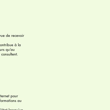
vue de recevoir
contribue à la
eurs qu’au
 consultent.
nternet pour
nformations au
’état lorsqu’un