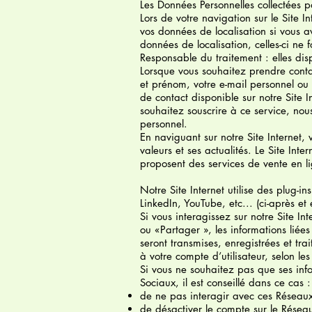
Les Données Personnelles collectées pou
Lors de votre navigation sur le Site In
vos données de localisation si vous a
données de localisation, celles-ci ne
Responsable du traitement : elles dis
Lorsque vous souhaitez prendre cont
et prénom, votre e-mail personnel ou 
de contact disponible sur notre Site I
souhaitez souscrire à ce service, nou
personnel.
En naviguant sur notre Site Internet,
valeurs et ses actualités. Le Site Inte
proposent des services de vente en l
Notre Site Internet utilise des plug-
LinkedIn, YouTube, etc... (ci-après e
Si vous interagissez sur notre Site I
ou «Partager », les informations liée
seront transmises, enregistrées et tra
à votre compte d’utilisateur, selon les
Si vous ne souhaitez pas que ses info
Sociaux, il est conseillé dans ce cas :
de ne pas interagir avec ces Réseaux S
de désactiver le compte sur le Réseau