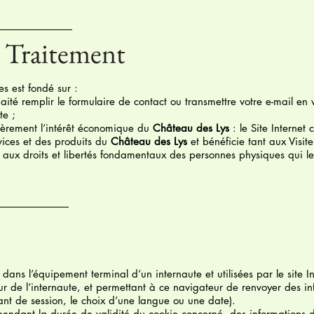
u Traitement
s est fondé sur :
ité remplir le formulaire de contact ou transmettre votre e-mail en 
te ;
lièrement l’intérêt économique du
Château des Lys
: le Site Internet 
vices et des produits du
Château des Lys
et bénéficie tant aux Visit
e aux droits et libertés fondamentaux des personnes physiques qui le
dans l’équipement terminal d’un internaute et utilisées par le site I
r de l’internaute, et permettant à ce navigateur de renvoyer des i
iant de session, le choix d’une langue ou une date).
pendant la durée de validité du cookie concerné, des informations d