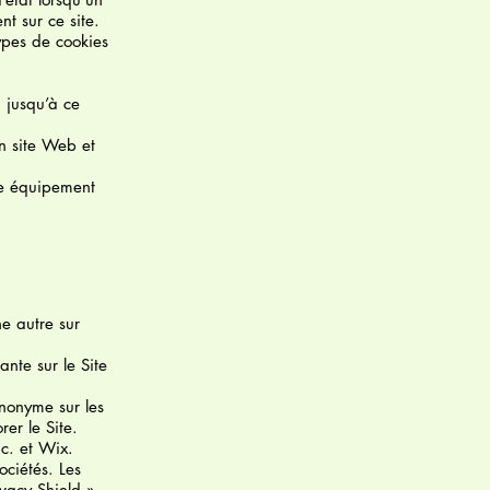
t sur ce site.
types de cookies
u jusqu’à ce
n site Web et
tre équipement
e autre sur
nte sur le Site
anonyme sur les
rer le Site.
nc. et Wix.
ociétés. Les
vacy Shield ».