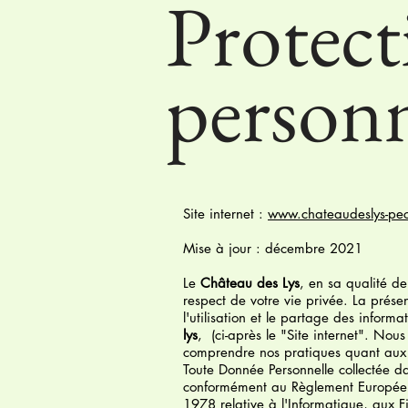
Protect
personn
Site internet :
www.chateaudeslys-pe
Mise à jour : décembre 2021
Le
Château des Lys
, en sa qualité d
respect de votre vie privée. La prése
l'utilisation et le partage des inform
lys
, (ci-après le "Site internet". Nou
comprendre nos pratiques quant aux 
Toute Donnée Personnelle collectée dan
conformément au Règlement Européen
1978 relative à l'Informatique, aux F