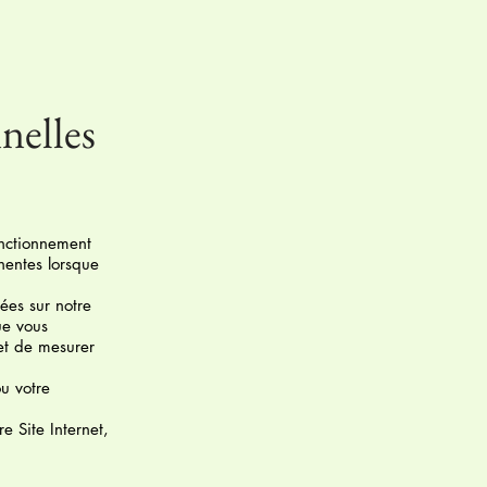
nelles
onctionnement
inentes lorsque
ées sur notre
ue vous
 et de mesurer
ou votre
 Site Internet,