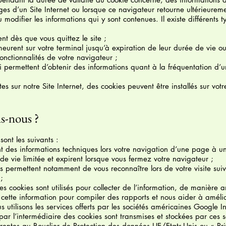
s d’un Site Internet ou lorsque ce navigateur retourne ultérieuremen
u modifier les informations qui y sont contenues. Il existe différents 
nt dès que vous quittez le site ;
eurent sur votre terminal jusqu’à expiration de leur durée de vie o
onctionnalités de votre navigateur ;
permettent d’obtenir des informations quant à la fréquentation d’u
tes sur notre Site Internet, des cookies peuvent être installés sur vo
ns-nous ?
 sont les suivants :
nt des informations techniques lors votre navigation d’une page à un
de vie limitée et expirent lorsque vous fermez votre navigateur ;
s permettent notamment de vous reconnaître lors de votre visite suiva
;
 cookies sont utilisés pour collecter de l’information, de manière 
s cette information pour compiler des rapports et nous aider à amélio
 utilisons les services offerts par les sociétés américaines Google I
ar l’intermédiaire des cookies sont transmises et stockées par ces s
rentes au Bouclier de Protection des données UE/Etats-Unis ou « Pri