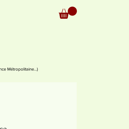
nce Métropolitaine…)
se