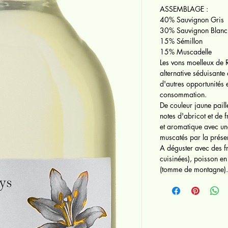
ASSEMBLAGE :
40% Sauvignon Gris
30% Sauvignon Blanc
15% Sémillon
15% Muscadelle
Les vons moelleux de R
alternative séduisante
d'autres opportunités 
consommation.
De couleur jaune paill
notes d'abricot et de 
et aromatique avec une
muscatés par la prése
A déguster avec des fr
cuisinées), poisson e
(tomme de montagne)